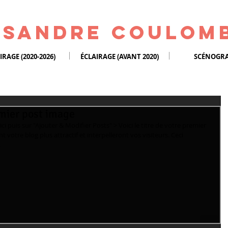
isandre Coulom
IRAGE (2020-2026)
ÉCLAIRAGE (AVANT 2020)
SCÉNOGRA
remier post image
ci puis sur "Ajouter & Modifier Posts" > Voici le titre de votre premier 
votre blog plus attractif et interpelleront vos visiteurs. Ceci 
.