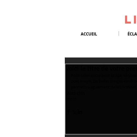
L
ACCUEIL
ÉCLA
Voici le titre de votre p
Pour créer votre post image, cliquez i
post image. De belles images rendront 
permettra également de les fidéliser
Mots-clés :
photo