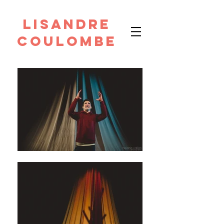
Lisandre
Coulombe