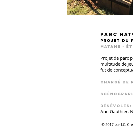
Parc nat
Projet du 
Matane - ét
Projet de parc p
multitude de je
fut de conceptu
Chargé de 
Scénograph
Bénévoles
Ann Gauthier, N
© 2017 par LC. Cr