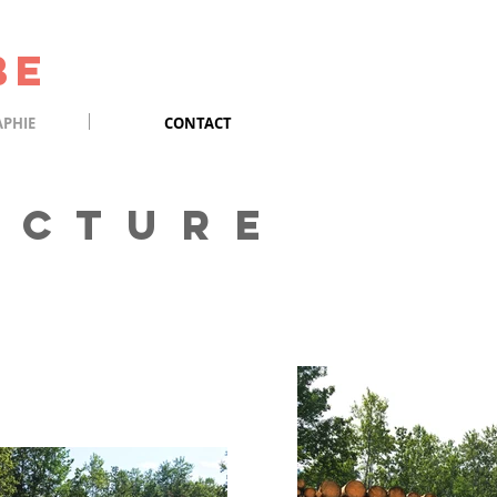
be
PHIE
CONTACT
 C T U R E