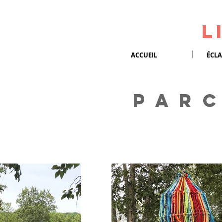
L
ACCUEIL
ÉCLA
P A R C