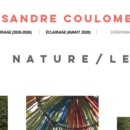
isandre Coulom
IRAGE (2020-2026)
ÉCLAIRAGE (AVANT 2020)
SCÉNOGRA
 N A T U R E / L E