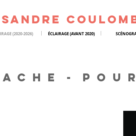
isandre Coulom
IRAGE (2020-2026)
ÉCLAIRAGE (AVANT 2020)
SCÉNOGRA
A C H E - p o u r