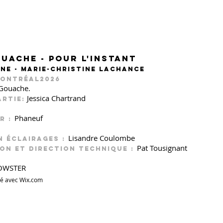
UACHE - pour l'instant
ène - Marie-Christine lachance
Montréal2026
Gouache.
Jessica Chartrand
artie:
Phaneuf
AR
:
Lisandre Coulombe
 éclairages :
Pat Tousignant
on et direction technique
:
ROWSTER
éé avec
Wix.com