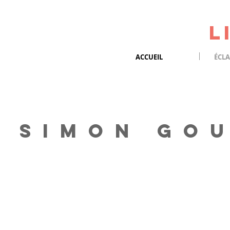
L
ACCUEIL
ÉCLA
S I M O N G O U 