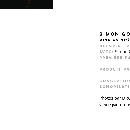
Simon gO
mise en sc
Olympia - 
Simon 
Avec:
Première p
pRODUIT P
Conception
sonorisati
Photos par D
© 2017 par LC. Cr