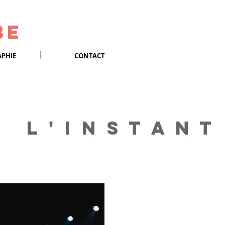
be
PHIE
CONTACT
 L ' I N S T A N T