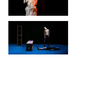
Les Loups mêmes ne
se mangent pas entre
eux - Adaptation de
Émile Zola
Mise en scène par
Charlotte Janon /
Assistée de David
Delmotte