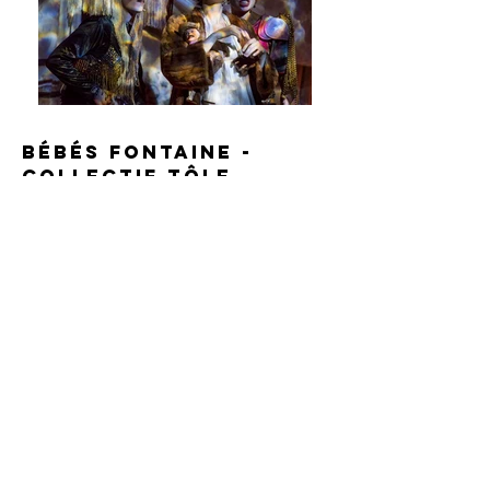
Bébés Fontaine -
Collectif Tôle
Texte et chanson par
Brigitte fontaine
Montage des textes et
mise en scène par marie-
ève groulx
Sala rossa- fESTIVAL
PHÉNOMÉNA - Montréal -
aUTOMNE 2018
Geneviève Labelle, Catherine-
Avec:
Audrey Lachapelle et Élisabeth Tremblay
Support
Maxime
dramaturgique :
Brillon