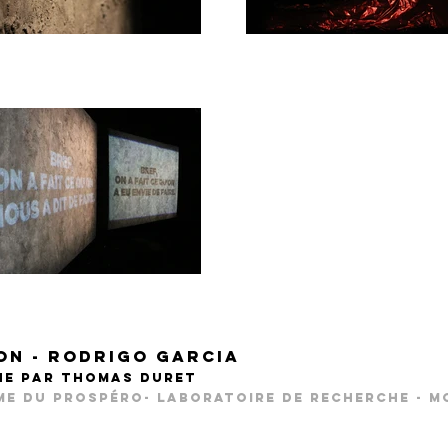
n - rodrigo garcia
ène par thomas duret
me du prospéro- Laboratoire de recherche - M