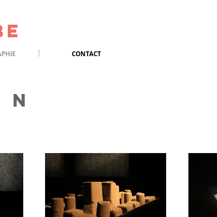
be
PHIE
CONTACT
 n