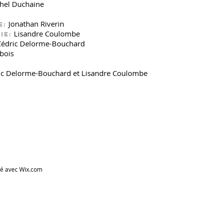
hel Duchaine
Jonathan Riverin
e:
Lisandre Coulombe
ie:
Cédric Delorme-Bouchard
bois
ic Delorme-Bouchard et Lisandre Coulombe
éé avec
Wix.com