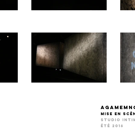
agamemno
Mise en sc
Studio inti
été 2016