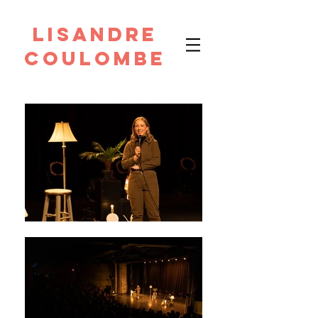
Lisandre
Coulombe